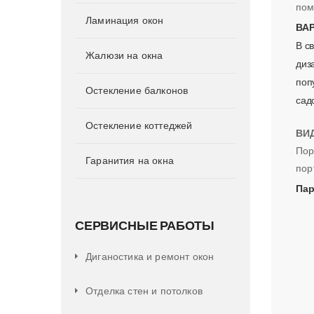
пом
Ламинация окон
ВА
В с
Жалюзи на окна
диз
поп
Остекление балконов
сад
Остекление коттеджей
ВИ
Пор
Гаранития на окна
пор
Пар
СЕРВИСНЫЕ РАБОТЫ
Диганостика и ремонт окон
Отделка стен и потолков