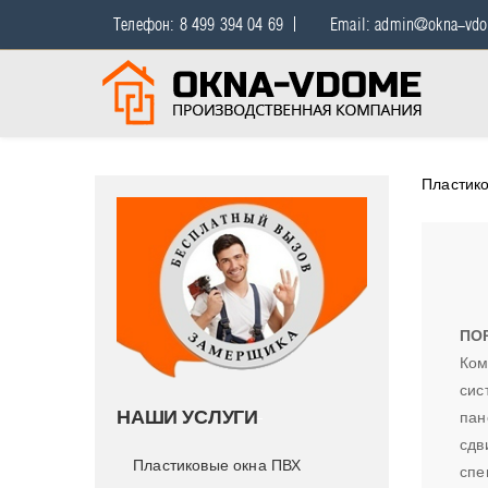
Телефон: 8 499 394 04 69
Email: admin@okna-vdo
Пластико
ПО
Ком
сис
НАШИ УСЛУГИ
пан
сдв
Пластиковые окна ПВХ
спе