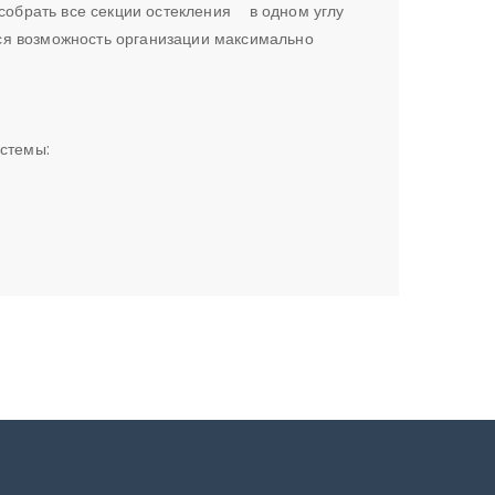
 собрать все секции остекления в одном углу
ся возможность организации максимально
истемы: