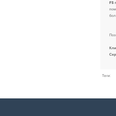
FS 
пом
бол
Поз
Кли
Сер
Теги: